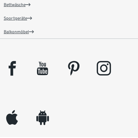
Bettwäsche
Sportgeräte
Balkonmöbel
facebook
youtube
pinterest
instagram
appleinc
android