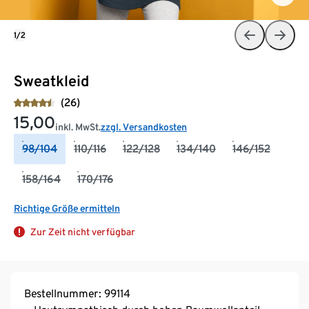
1/2
Sweatkleid
(26)
15,00
inkl. MwSt.
zzgl. Versandkosten
98/104
110/116
122/128
134/140
146/152
158/164
170/176
Richtige Größe ermitteln
Zur Zeit nicht verfügbar
Bestellnummer: 99114