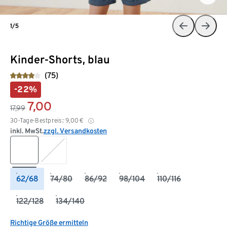
1/5
Kinder-Shorts, blau
(75)
-22%
7,00
17,99
30-Tage-Bestpreis:
9,00
€
inkl. MwSt.
zzgl. Versandkosten
62/68
74/80
86/92
98/104
110/116
122/128
134/140
Richtige Größe ermitteln