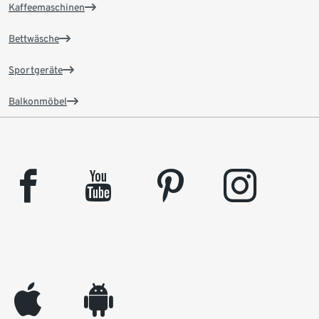
Kaffeemaschinen
Bettwäsche
Sportgeräte
Balkonmöbel
facebook
youtube
pinterest
instagram
appleinc
android