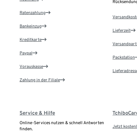
Rücksendung
Ratenzahlung
Versandkost
Bankeinzug
Lieferzeit
Kreditkarte
Versandpart
Paypal
Packstation
Vorauskasse
Lieferadress
Zahlung in der Filiale
Service & Hilfe
TchiboCar
Online-Services nutzen & schnell Antworten
Jetzt kostenl
finden.