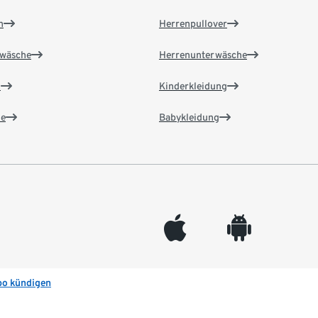
n
Herrenpullover
wäsche
Herrenunterwäsche
n
Kinderkleidung
e
Babykleidung
appleinc
android
bo kündigen