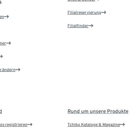
.
Filialreservierung
en
Filialfinder
ner
e ändern
d
Rund um unsere Produkte
os registrieren
Tchibo Kataloge & Magazine