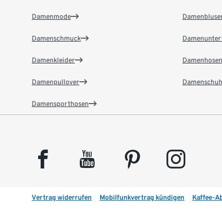
Damenmode
Damenbluse
Damenschmuck
Damenunter
Damenkleider
Damenhose
Damenpullover
Damenschuh
Damensporthosen
facebook
youtube
pinterest
instagram
Vertrag widerrufen
Mobilfunkvertrag kündigen
Kaffee-A