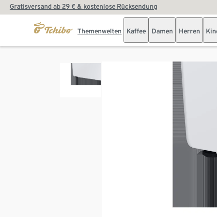
Gratisversand ab 29 € & kostenlose Rücksendung
Themenwelten
Kaffee
Damen
Herren
Kin