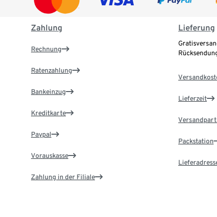
Zahlung
Lieferung
Gratisversan
Rechnung
Rücksendung
Ratenzahlung
Versandkost
Bankeinzug
Lieferzeit
Kreditkarte
Versandpart
Paypal
Packstation
Vorauskasse
Lieferadress
Zahlung in der Filiale