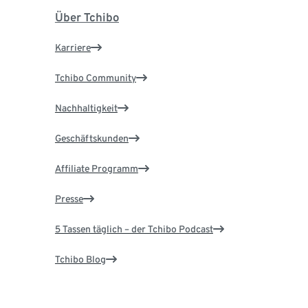
Über Tchibo
Karriere
Tchibo Community
Nachhaltigkeit
Geschäftskunden
Affiliate Programm
Presse
5 Tassen täglich – der Tchibo Podcast
Tchibo Blog