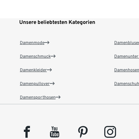
Unsere beliebtesten Kategorien
Damenmode
Damenbluse
Damenschmuck
Damenunter
Damenkleider
Damenhose
Damenpullover
Damenschuh
Damensporthosen
facebook
youtube
pinterest
instagram