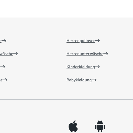
n
Herrenpullover
wäsche
Herrenunterwäsche
n
Kinderkleidung
e
Babykleidung
appleinc
android