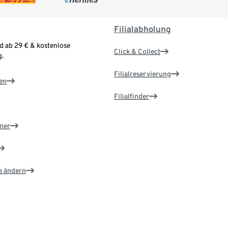
Filialabholung
d ab 29 € & kostenlose
Click & Collect
.
Filialreservierung
en
Filialfinder
ner
e ändern