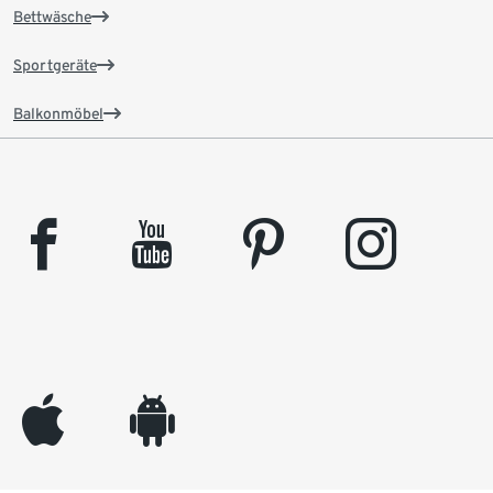
Bettwäsche
Sportgeräte
Balkonmöbel
facebook
youtube
pinterest
instagram
appleinc
android