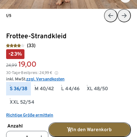
1/5
Frottee-Strandkleid
(33)
-23%
19,00
24,99
30-Tage-Bestpreis:
24,99
€
inkl. MwSt.
zzgl. Versandkosten
S 36/38
M 40/42
L 44/46
XL 48/50
XXL 52/54
Richtige Größe ermitteln
Anzahl
In den Warenkorb