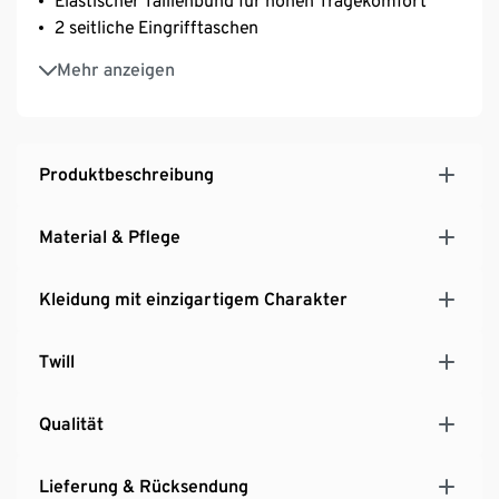
Elastischer Taillenbund für hohen Tragekomfort
2 seitliche Eingrifftaschen
2 seitliche Cargotaschen mit Druckknopf
Mehr anzeigen
2 Gesäßtaschen mit Druckknopf
Mit Markenelasthan: formbeständig, perfekter Sitz,
hoher Tragekomfort
Mit Markenelasthan: formbeständig, perfekter Sitz,
Produktbeschreibung
hoher Tragekomfort
Material & Pflege
Kleidung mit einzigartigem Charakter
Twill
Qualität
Lieferung & Rücksendung