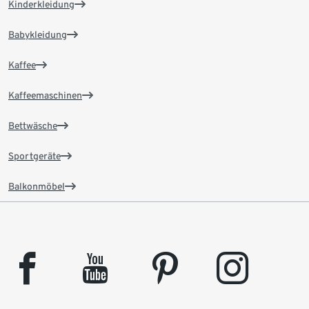
Kinderkleidung
Babykleidung
Kaffee
Kaffeemaschinen
Bettwäsche
Sportgeräte
Balkonmöbel
facebook
youtube
pinterest
instagram