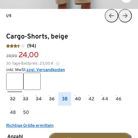
1/5
Cargo-Shorts, beige
(94)
24,00
39,99
30-Tage-Bestpreis:
25,00
€
inkl. MwSt.
zzgl. Versandkosten
32
33
34
36
38
40
42
44
46
48
50
Richtige Größe ermitteln
Anzahl