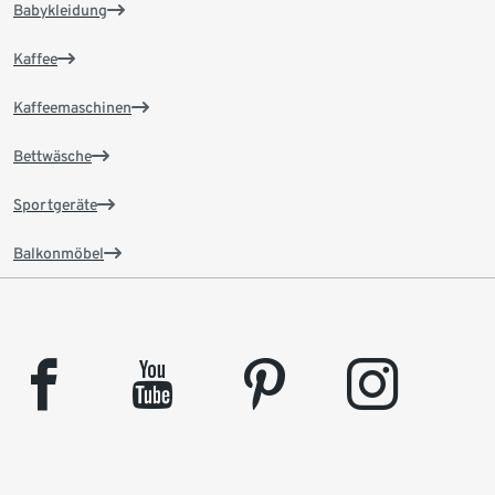
Babykleidung
Kaffee
Kaffeemaschinen
Bettwäsche
Sportgeräte
Balkonmöbel
facebook
youtube
pinterest
instagram