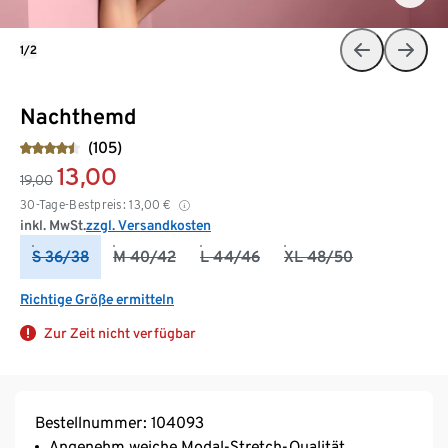
1/2
Nachthemd
(105)
13,00
19,00
30-Tage-Bestpreis:
13,00
€
inkl. MwSt.
zzgl. Versandkosten
S 36/38
M 40/42
L 44/46
XL 48/50
Richtige Größe ermitteln
Zur Zeit nicht verfügbar
Bestellnummer: 104093
Angenehm weiche Modal-Stretch-Qualität