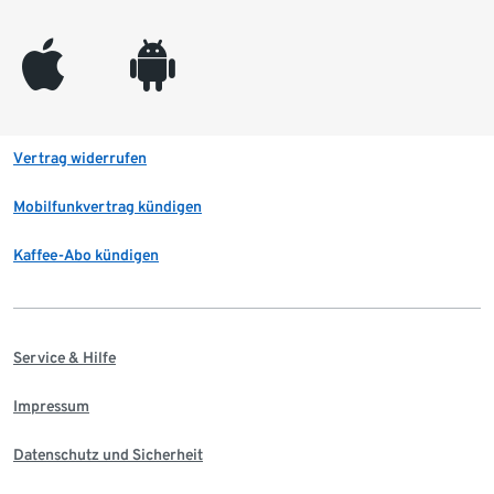
appleinc
android
Vertrag widerrufen
Mobilfunkvertrag kündigen
Kaffee-Abo kündigen
Service & Hilfe
Impressum
Datenschutz und Sicherheit