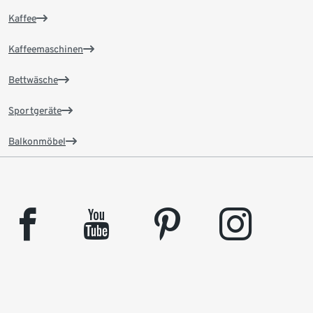
Kaffee
Kaffeemaschinen
Bettwäsche
Sportgeräte
Balkonmöbel
facebook
youtube
pinterest
instagram