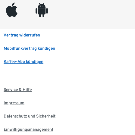
appleinc
android
Vertrag widerrufen
Mobilfunkvertrag kündigen
Kaffee-Abo kündigen
Service & Hilfe
Impressum
Datenschutz und Sicherheit
Einwilligungsmanagement