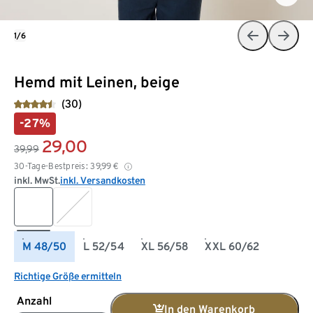
1/6
Hemd mit Leinen, beige
(30)
-27%
29,00
39,99
30-Tage-Bestpreis:
39,99
€
inkl. MwSt.
inkl. Versandkosten
M 48/50
L 52/54
XL 56/58
XXL 60/62
Richtige Größe ermitteln
Anzahl
In den Warenkorb