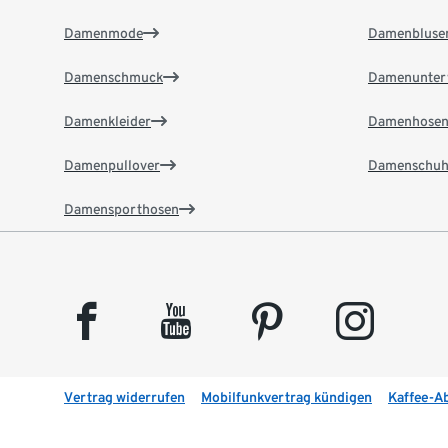
Damenmode
Damenbluse
Damenschmuck
Damenunter
Damenkleider
Damenhose
Damenpullover
Damenschuh
Damensporthosen
facebook
youtube
pinterest
instagram
Vertrag widerrufen
Mobilfunkvertrag kündigen
Kaffee-A