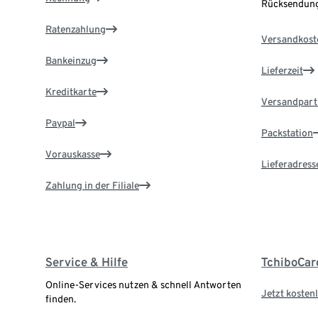
Rücksendung
Ratenzahlung
Versandkost
Bankeinzug
Lieferzeit
Kreditkarte
Versandpart
Paypal
Packstation
Vorauskasse
Lieferadress
Zahlung in der Filiale
Service & Hilfe
TchiboCar
Online-Services nutzen & schnell Antworten
Jetzt kostenl
finden.