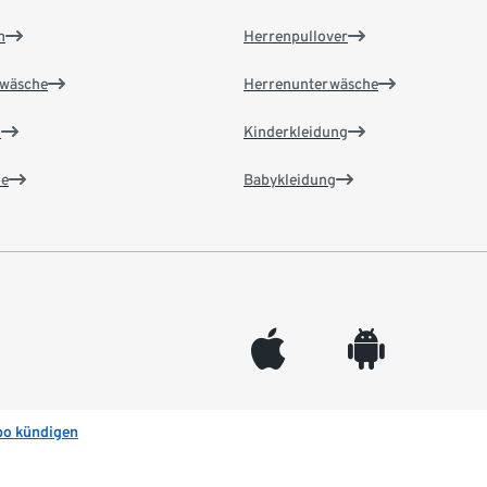
n
Herrenpullover
wäsche
Herrenunterwäsche
n
Kinderkleidung
e
Babykleidung
appleinc
android
bo kündigen