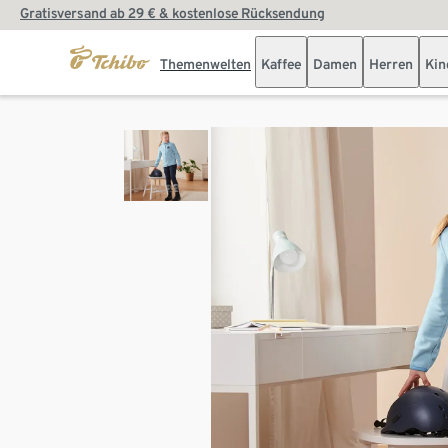
Gratisversand ab 29 € & kostenlose Rücksendung
Themenwelten
Kaffee
Damen
Herren
Kin