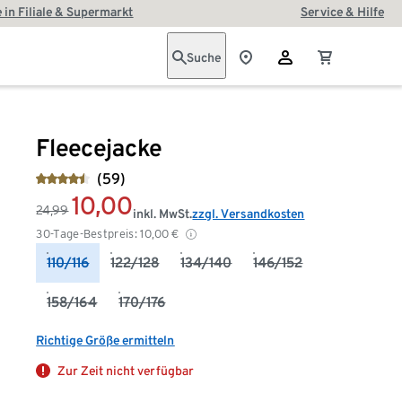
 in Filiale & Supermarkt
Service & Hilfe
Suche
Fleecejacke
(59)
10,00
24,99
inkl. MwSt.
zzgl. Versandkosten
30-Tage-Bestpreis:
10,00
€
110/116
122/128
134/140
146/152
158/164
170/176
Richtige Größe ermitteln
Zur Zeit nicht verfügbar