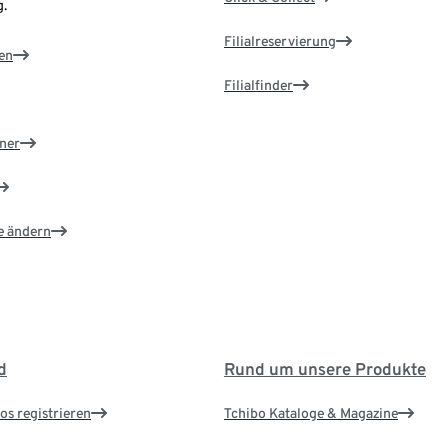
.
Filialreservierung
en
Filialfinder
ner
e ändern
d
Rund um unsere Produkte
os registrieren
Tchibo Kataloge & Magazine