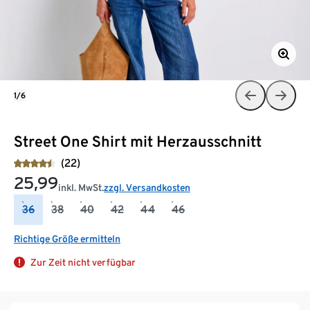
1/6
Street One Shirt mit Herzausschnitt
(22)
25,99
inkl. MwSt.
zzgl. Versandkosten
36
38
40
42
44
46
Richtige Größe ermitteln
Zur Zeit nicht verfügbar