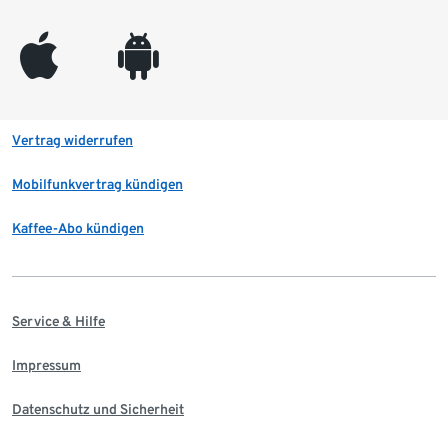
appleinc
android
Vertrag widerrufen
Mobilfunkvertrag kündigen
Kaffee-Abo kündigen
Service & Hilfe
Impressum
Datenschutz und Sicherheit