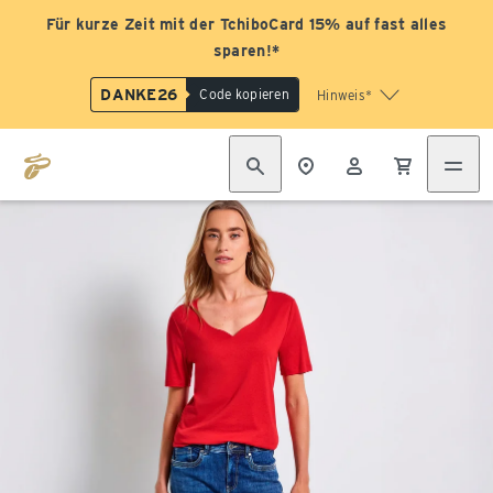
Für kurze Zeit mit der TchiboCard 15% auf fast alles
sparen!*
DANKE26
Code kopieren
Hinweis*