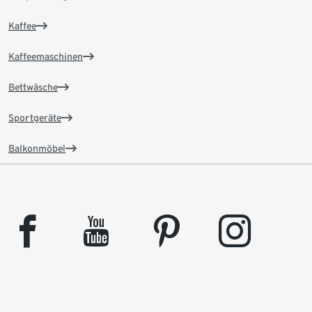
Kaffee
Kaffeemaschinen
Bettwäsche
Sportgeräte
Balkonmöbel
facebook
youtube
pinterest
instagram