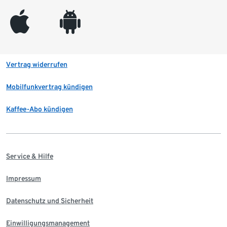
appleinc
android
Vertrag widerrufen
Mobilfunkvertrag kündigen
Kaffee-Abo kündigen
Service & Hilfe
Impressum
Datenschutz und Sicherheit
Einwilligungsmanagement