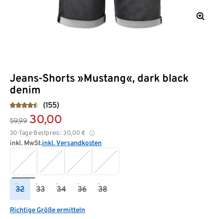
Jeans-Shorts »Mustang«, dark black
denim
(155)
30,00
59,99
30-Tage-Bestpreis:
30,00
€
inkl. MwSt.
inkl. Versandkosten
32
33
34
36
38
Richtige Größe ermitteln