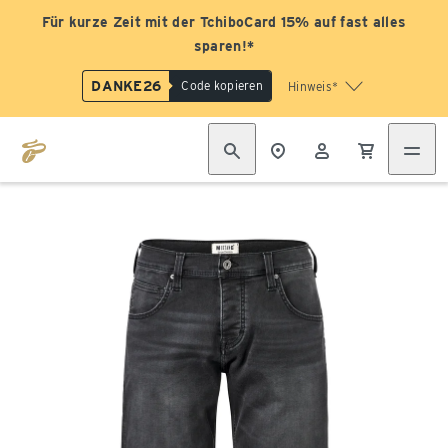
Für kurze Zeit mit der TchiboCard 15% auf fast alles
sparen!*
DANKE26
Code kopieren
Hinweis*