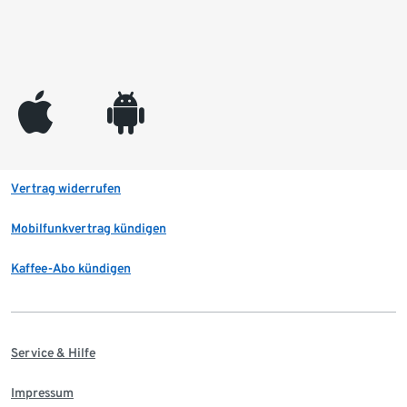
appleinc
android
Vertrag widerrufen
Mobilfunkvertrag kündigen
Kaffee-Abo kündigen
Service & Hilfe
Impressum