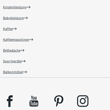
Kinderkleidung
Babykleidung
Kaffee
Kaffeemaschinen
Bettwäsche
Sportgeräte
Balkonmöbel
facebook
youtube
pinterest
instagram