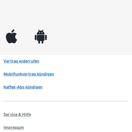
appleinc
android
Vertrag widerrufen
Mobilfunkvertrag kündigen
Kaffee-Abo kündigen
Service & Hilfe
Impressum