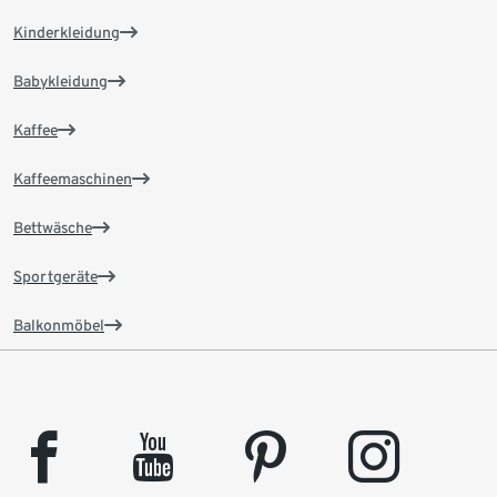
Kinderkleidung
Babykleidung
Kaffee
Kaffeemaschinen
Bettwäsche
Sportgeräte
Balkonmöbel
facebook
youtube
pinterest
instagram