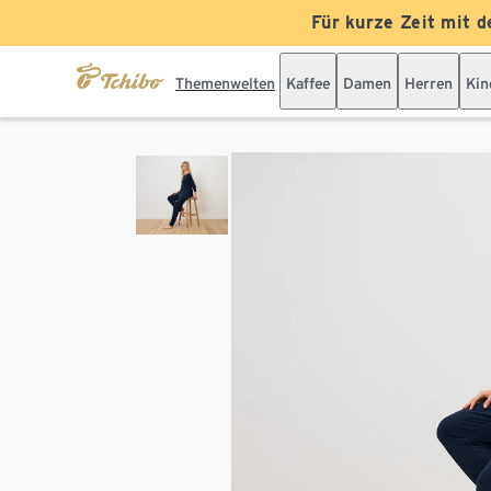
Für kurze Zeit mit d
Themenwelten
Kaffee
Damen
Herren
Kin