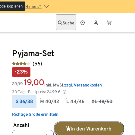
ode kopieren
Hinweis*
Suche
Pyjama-Set
(56)
-23%
19,00
29,99
inkl. MwSt.
zzgl. Versandkosten
30-Tage-Bestpreis:
24,99
€
S 36/38
M 40/42
L 44/46
XL 48/50
Richtige Größe ermitteln
Anzahl
In den Warenkorb