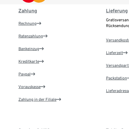
Zahlung
Lieferung
Gratisversan
Rechnung
Rücksendung
Ratenzahlung
Versandkost
Bankeinzug
Lieferzeit
Kreditkarte
Versandpart
Paypal
Packstation
Vorauskasse
Lieferadress
Zahlung in der Filiale