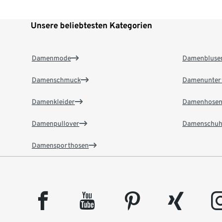
Unsere beliebtesten Kategorien
Damenmode
Damenbluse
Damenschmuck
Damenunter
Damenkleider
Damenhose
Damenpullover
Damenschuh
Damensporthosen
facebook
youtube
pinterest
xing
insta