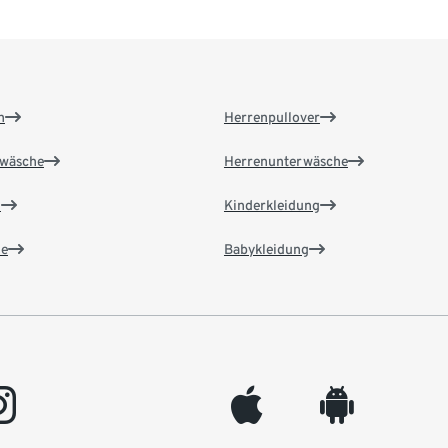
n
Herrenpullover
wäsche
Herrenunterwäsche
n
Kinderkleidung
e
Babykleidung
gram
appleinc
android