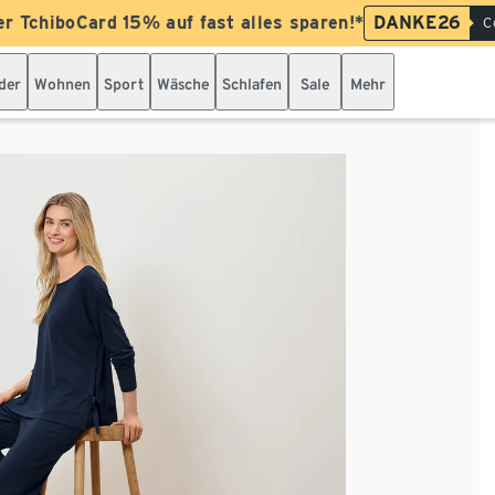
er TchiboCard 15% auf fast alles sparen!*
DANKE26
C
der
Wohnen
Sport
Wäsche
Schlafen
Sale
Mehr