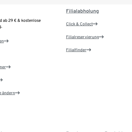
Filialabholung
d ab 29 € & kostenlose
Click & Collect
.
Filialreservierung
en
Filialfinder
ner
e ändern