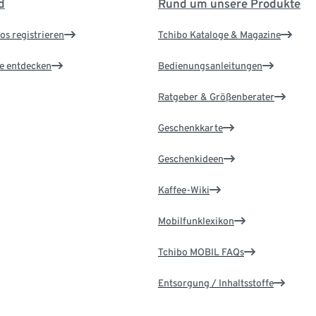
d
Rund um unsere Produkte
os registrieren
Tchibo Kataloge & Magazine
le entdecken
Bedienungsanleitungen
Ratgeber & Größenberater
Geschenkkarte
Geschenkideen
Kaffee-Wiki
Mobilfunklexikon
Tchibo MOBIL FAQs
Entsorgung / Inhaltsstoffe