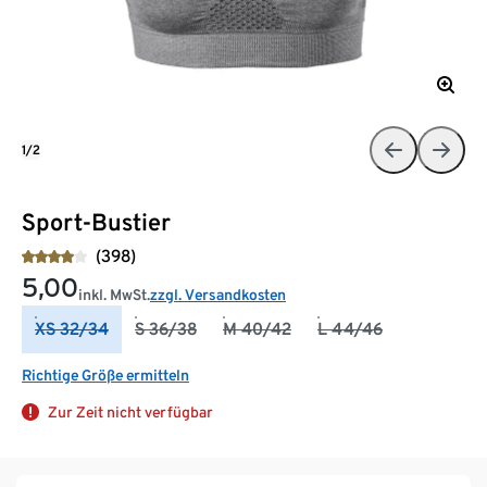
1/2
Sport-Bustier
(398)
5,00
inkl. MwSt.
zzgl. Versandkosten
XS 32/34
S 36/38
M 40/42
L 44/46
Richtige Größe ermitteln
Zur Zeit nicht verfügbar