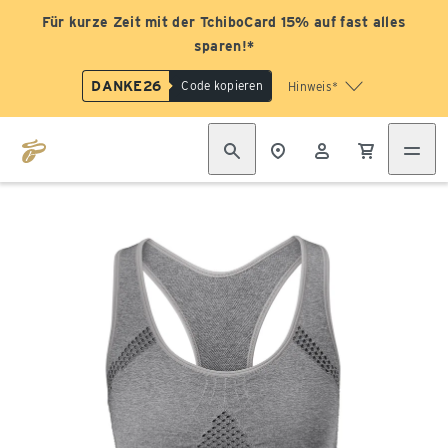
Für kurze Zeit mit der TchiboCard 15% auf fast alles
sparen!*
DANKE26
Code kopieren
Hinweis*