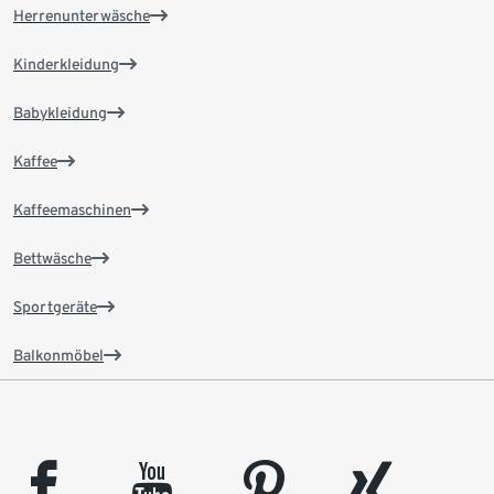
Herrenunterwäsche
Kinderkleidung
Babykleidung
Kaffee
Kaffeemaschinen
Bettwäsche
Sportgeräte
Balkonmöbel
facebook
youtube
pinterest
xing