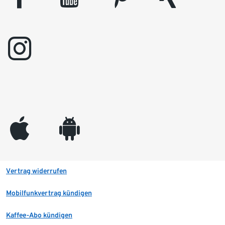
instagram
appleinc
android
Vertrag widerrufen
Mobilfunkvertrag kündigen
Kaffee-Abo kündigen