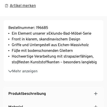
Artikel merken
Bestellnummer: 196685
Ein Element unserer »Eklund«-Bad-Möbel-Serie
Front in klarem, skandinavischem Design
Griffe und Untergestell aus Eichen-Massivholz
Füße mit bodenschonenden Gleitern
Hochwertige Verarbeitung mit strapazierfähigen,
stoßfesten Kunststoffkanten – besonders langlebig
2 Türen mit Klickscharnieren und Softdämpfung –
Mehr anzeigen
einfache Montage im Handumdrehen
Obere Tür mit 1 Einlegeboden, untere Tür mit 2
Einlegeböden – je 3-fach höhenverstellbar
MADE IN GERMANY
Produktbeschreibung
Material