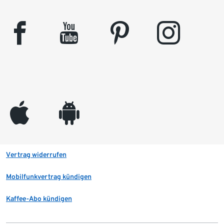
facebook
youtube
pinterest
instagram
appleinc
android
Vertrag widerrufen
Mobilfunkvertrag kündigen
Kaffee-Abo kündigen