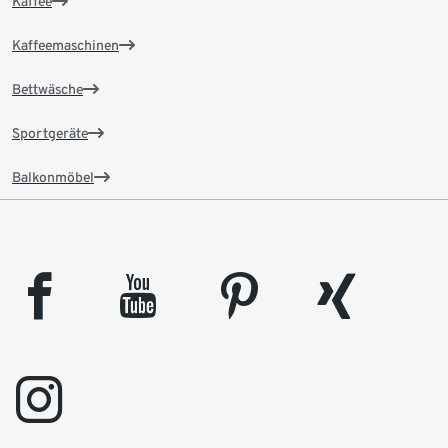
Kaffee
Kaffeemaschinen
Bettwäsche
Sportgeräte
Balkonmöbel
facebook
youtube
pinterest
xing
instagram