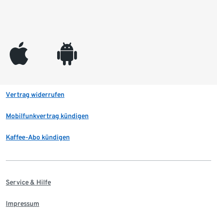
appleinc
android
Vertrag widerrufen
Mobilfunkvertrag kündigen
Kaffee-Abo kündigen
Service & Hilfe
Impressum