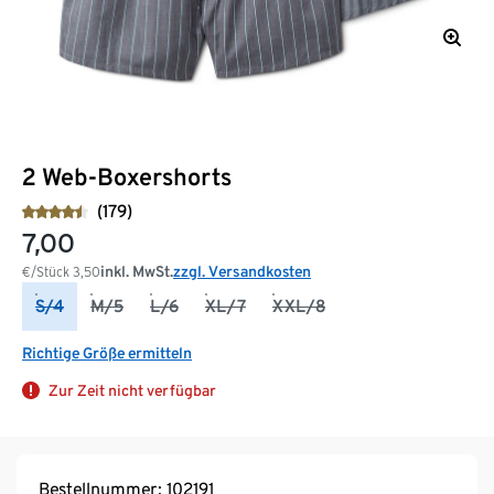
2 Web-Boxershorts
(179)
7,00
inkl. MwSt.
zzgl. Versandkosten
€/Stück
3,50
S/4
M/5
L/6
XL/7
XXL/8
Richtige Größe ermitteln
Zur Zeit nicht verfügbar
Bestellnummer: 102191