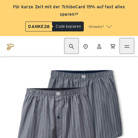
Für kurze Zeit mit der TchiboCard 15% auf fast alles
sparen!*
DANKE26
Code kopieren
Hinweis*