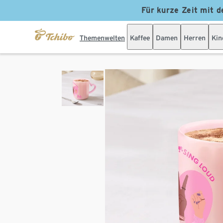
Für kurze Zeit mit d
Themenwelten
Kaffee
Damen
Herren
Kin