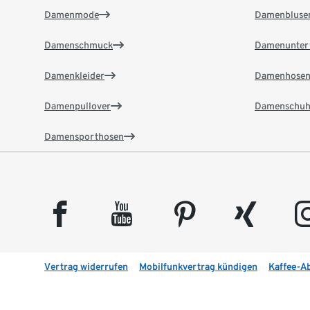
Damenmode
Damenbluse
Damenschmuck
Damenunter
Damenkleider
Damenhose
Damenpullover
Damenschuh
Damensporthosen
facebook
youtube
pinterest
xing
insta
Vertrag widerrufen
Mobilfunkvertrag kündigen
Kaffee-A