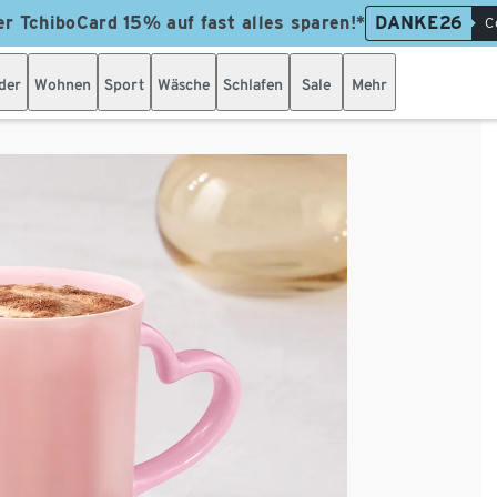
er TchiboCard 15% auf fast alles sparen!*
DANKE26
C
der
Wohnen
Sport
Wäsche
Schlafen
Sale
Mehr