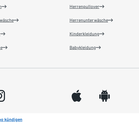
n
Herrenpullover
wäsche
Herrenunterwäsche
n
Kinderkleidung
e
Babykleidung
gram
appleinc
android
bo kündigen