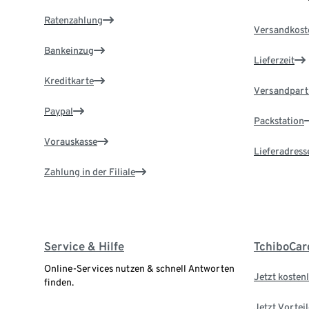
Ratenzahlung
Versandkost
Bankeinzug
Lieferzeit
Kreditkarte
Versandpart
Paypal
Packstation
Vorauskasse
Lieferadress
Zahlung in der Filiale
Service & Hilfe
TchiboCar
Online-Services nutzen & schnell Antworten
Jetzt kostenl
finden.
Jetzt Vortei