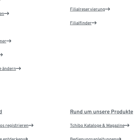
Filialreservierung
en
Filialfinder
ner
e ändern
d
Rund um unsere Produkte
os registrieren
Tchibo Kataloge & Magazine
le entdecken
Bedienungsanleitungen