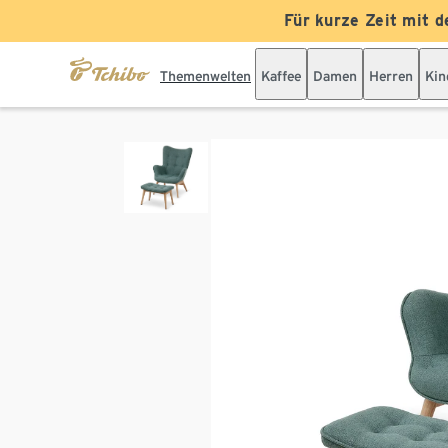
Für kurze Zeit mit d
Themenwelten
Kaffee
Damen
Herren
Kin