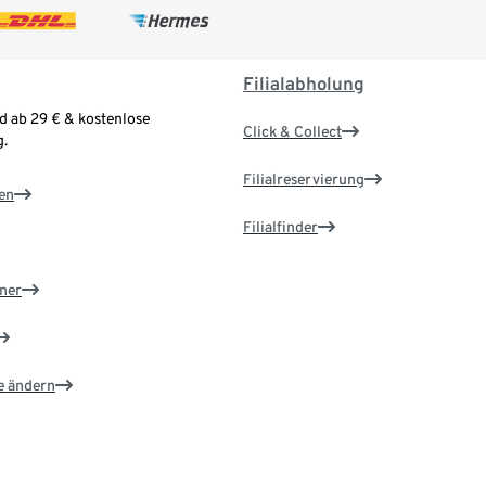
Filialabholung
d ab 29 € & kostenlose
Click & Collect
.
Filialreservierung
en
Filialfinder
ner
e ändern