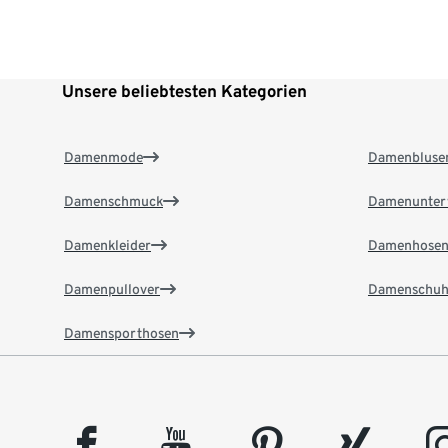
Unsere beliebtesten Kategorien
Damenmode
Damenbluse
Damenschmuck
Damenunter
Damenkleider
Damenhose
Damenpullover
Damenschuh
Damensporthosen
facebook
youtube
pinterest
xing
insta