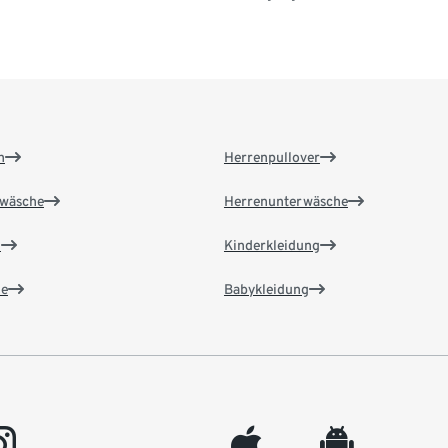
n
Herrenpullover
wäsche
Herrenunterwäsche
n
Kinderkleidung
e
Babykleidung
gram
appleinc
android