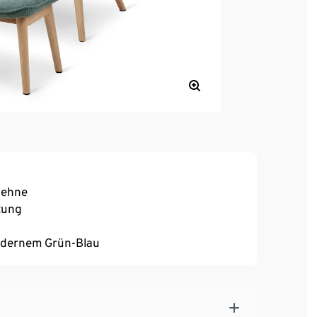
lehne
tung
modernem Grün-Blau