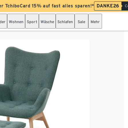
er TchiboCard 15% auf fast alles sparen!*
DANKE26
C
der
Wohnen
Sport
Wäsche
Schlafen
Sale
Mehr