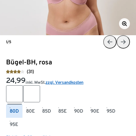
1/5
Bügel-BH, rosa
(31)
24,99
inkl. MwSt.
zzgl. Versandkosten
80D
80E
85D
85E
90D
90E
95D
95E