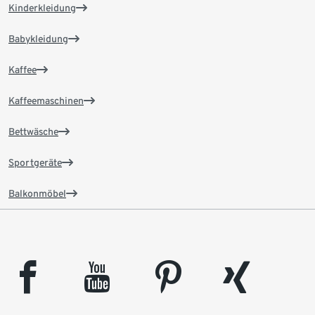
Kinderkleidung
Babykleidung
Kaffee
Kaffeemaschinen
Bettwäsche
Sportgeräte
Balkonmöbel
facebook
youtube
pinterest
xing