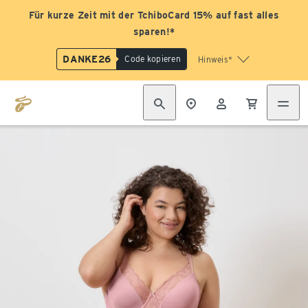
Für kurze Zeit mit der TchiboCard 15% auf fast alles
sparen!*
DANKE26
Code kopieren
Hinweis*