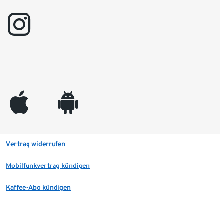
instagram
appleinc
android
Vertrag widerrufen
Mobilfunkvertrag kündigen
Kaffee-Abo kündigen