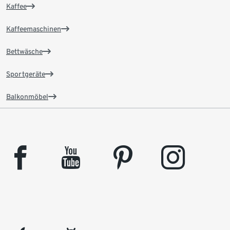
Kaffee
Kaffeemaschinen
Bettwäsche
Sportgeräte
Balkonmöbel
facebook
youtube
pinterest
instagram