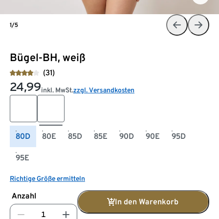
1/5
Bügel-BH, weiß
(31)
24,99
inkl. MwSt.
zzgl. Versandkosten
80D
80E
85D
85E
90D
90E
95D
95E
Richtige Größe ermitteln
Anzahl
In den Warenkorb