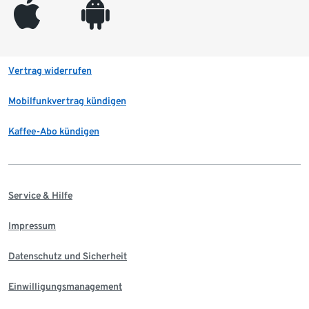
appleinc
android
Vertrag widerrufen
Mobilfunkvertrag kündigen
Kaffee-Abo kündigen
Service & Hilfe
Impressum
Datenschutz und Sicherheit
Einwilligungsmanagement