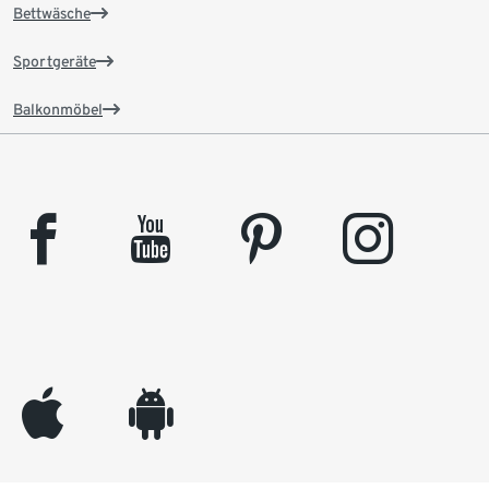
Bettwäsche
Sportgeräte
Balkonmöbel
facebook
youtube
pinterest
instagram
appleinc
android