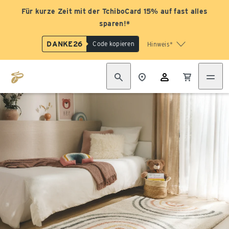
Für kurze Zeit mit der TchiboCard 15% auf fast alles
sparen!*
DANKE26
Code kopieren
Hinweis*