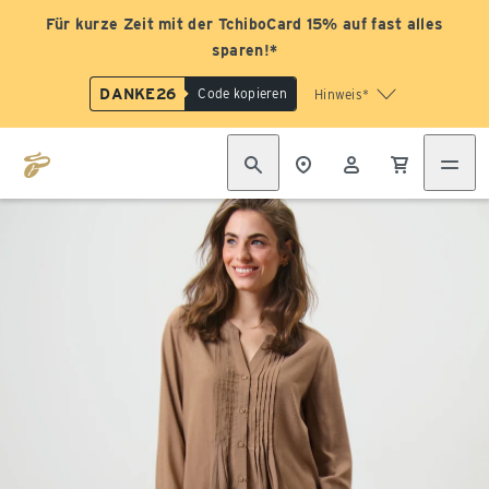
Für kurze Zeit mit der TchiboCard 15% auf fast alles
sparen!*
DANKE26
Code kopieren
Hinweis*