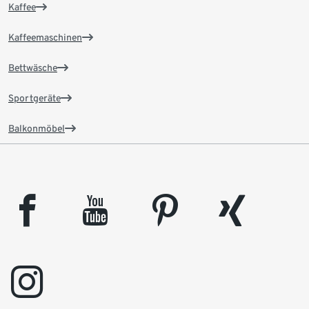
Kaffee
Kaffeemaschinen
Bettwäsche
Sportgeräte
Balkonmöbel
facebook
youtube
pinterest
xing
instagram