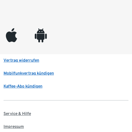
appleinc
android
Vertrag widerrufen
Mobilfunkvertrag kündigen
Kaffee-Abo kündigen
Service & Hilfe
Impressum