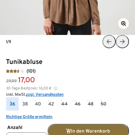
1/5
Tunikabluse
(101)
17,00
29,99
30-Tage-Bestpreis:
16,00
€
inkl. MwSt.
zzgl. Versandkosten
36
38
40
42
44
46
48
50
Richtige Größe ermitteln
Anzahl
In den Warenkorb