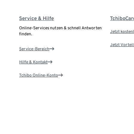
Service & Hilfe
TchiboCar
Online-Services nutzen & schnell Antworten
Jetzt kostenl
finden.
Jetzt Vortei
Service-Bereich
Hilfe & Kontakt
Tchibo Online-Konto