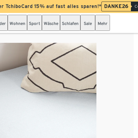
er TchiboCard 15% auf fast alles sparen!*
DANKE26
C
der
Wohnen
Sport
Wäsche
Schlafen
Sale
Mehr