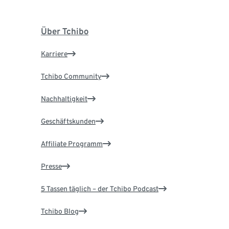
Über Tchibo
Karriere
Tchibo Community
Nachhaltigkeit
Geschäftskunden
Affiliate Programm
Presse
5 Tassen täglich – der Tchibo Podcast
Tchibo Blog