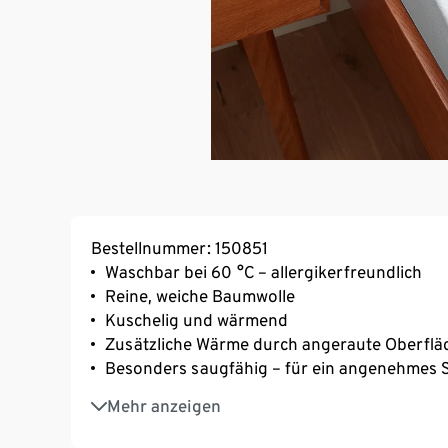
Bestellnummer: 150851
Waschbar bei 60 °C – allergikerfreundlich
Reine, weiche Baumwolle
Kuschelig und wärmend
Zusätzliche Wärme durch angeraute Oberflä
Besonders saugfähig – für ein angenehmes S
Einfaches Beziehen und faltenfreier Sitz d
Mehr anzeigen
Geeignet für Matratzen mit einer Höhe von b