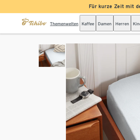
Für kurze Zeit mit d
Themenwelten
Kaffee
Damen
Herren
Kin