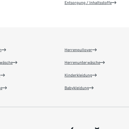
Entsorgung / Inhaltsstoffe
n
Herrenpullover
wäsche
Herrenunterwäsche
n
Kinderkleidung
e
Babykleidung