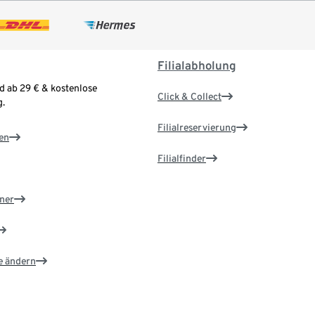
Filialabholung
d ab 29 € & kostenlose
Click & Collect
.
Filialreservierung
en
Filialfinder
ner
e ändern