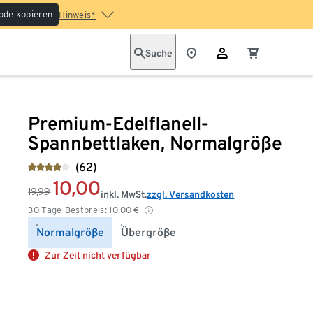
ode kopieren
Hinweis*
Suche
Premium-Edelflanell-
Spannbettlaken, Normalgröße
(62)
10,00
19,99
inkl. MwSt.
zzgl. Versandkosten
30-Tage-Bestpreis:
10,00
€
Normalgröße
Übergröße
Zur Zeit nicht verfügbar