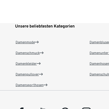
Unsere beliebtesten Kategorien
Damenmode
Damenbluse
Damenschmuck
Damenunter
Damenkleider
Damenhose
Damenpullover
Damenschuh
Damensporthosen