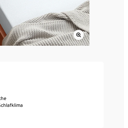
che
chlafklima
urch Gummizug an Kopf- und Fußende
is zu 25 cm