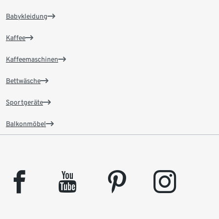
Babykleidung
Kaffee
Kaffeemaschinen
Bettwäsche
Sportgeräte
Balkonmöbel
facebook
youtube
pinterest
instagram