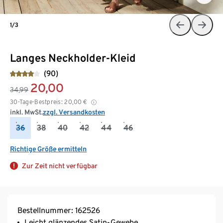
1/3
Langes Neckholder-Kleid
(90)
20,00
34,99
30-Tage-Bestpreis:
20,00
€
inkl. MwSt.
zzgl. Versandkosten
36
38
40
42
44
46
Richtige Größe ermitteln
Zur Zeit nicht verfügbar
Bestellnummer: 162526
Leicht glänzendes Satin-Gewebe