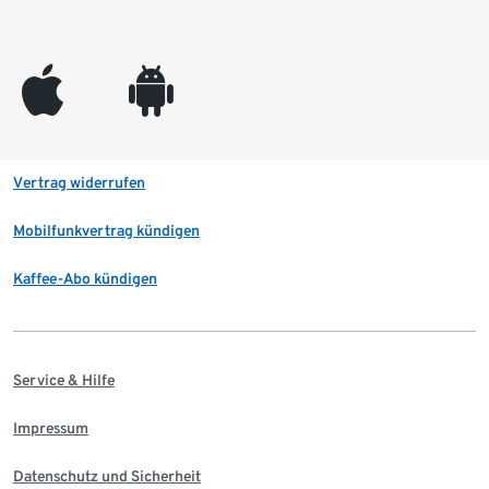
appleinc
android
Vertrag widerrufen
Mobilfunkvertrag kündigen
Kaffee-Abo kündigen
Service & Hilfe
Impressum
Datenschutz und Sicherheit