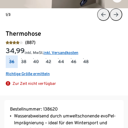
1/3
Thermohose
(887)
34,99
inkl. MwSt.
inkl. Versandkosten
36
38
40
42
44
46
48
Richtige Größe ermitteln
Zur Zeit nicht verfügbar
Bestellnummer: 138620
Wasserabweisend durch umweltschonende evoPel-
Imprägnierung – ideal für den Wintersport und