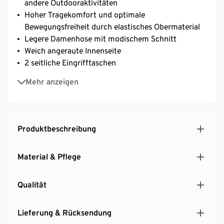
andere Outdooraktivitäten
Hoher Tragekomfort und optimale
Bewegungsfreiheit durch elastisches Obermaterial
Legere Damenhose mit modischem Schnitt
Weich angeraute Innenseite
2 seitliche Eingrifftaschen
2 Gesäßtaschen mit Ziernähten
Mehr anzeigen
Mit Gürtelschlaufen
Mit Elasthan: formbeständig, perfekter Sitz, hoher
Tragekomfort
Produktbeschreibung
Material & Pflege
Qualität
Lieferung & Rücksendung