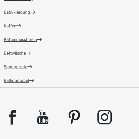
Babykleidung
Kaffee
Kaffeemaschinen
Bettwäsche
Sportgeräte
Balkonmöbel
facebook
youtube
pinterest
instagram