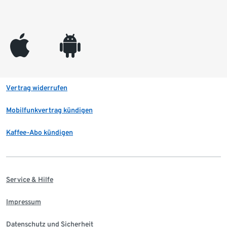
appleinc
android
Vertrag widerrufen
Mobilfunkvertrag kündigen
Kaffee-Abo kündigen
Service & Hilfe
Impressum
Datenschutz und Sicherheit