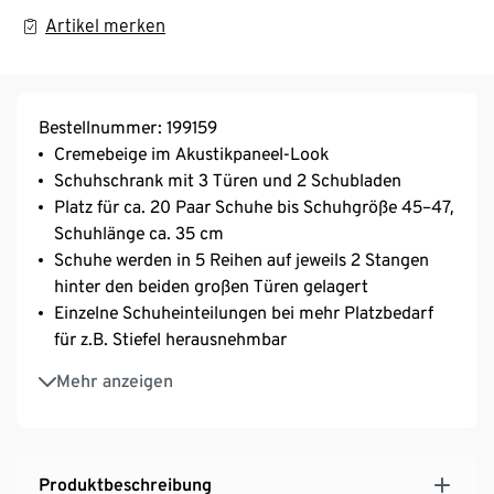
Artikel merken
Bestellnummer: 199159
Cremebeige im Akustikpaneel-Look
Schuhschrank mit 3 Türen und 2 Schubladen
Platz für ca. 20 Paar Schuhe bis Schuhgröße 45–47,
Schuhlänge ca. 35 cm
Schuhe werden in 5 Reihen auf jeweils 2 Stangen
hinter den beiden großen Türen gelagert
Einzelne Schuheinteilungen bei mehr Platzbedarf
für z.B. Stiefel herausnehmbar
1 Einlegeboden hinter der kleineren Tür
Mehr anzeigen
Türen mit Anschlagdämpfung
Vielseitig mit weiteren Elementen der Serie
kombinierbar
Bei der verwendeten Akustikpaneeloptik handelt es
Produktbeschreibung