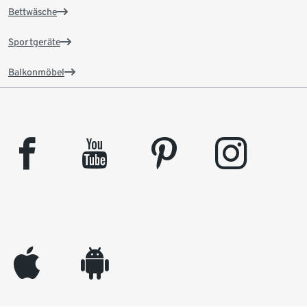
Bettwäsche
Sportgeräte
Balkonmöbel
facebook
youtube
pinterest
instagram
appleinc
android