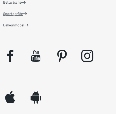
Bettwäsche
Sportgeräte
Balkonmöbel
facebook
youtube
pinterest
instagram
appleinc
android