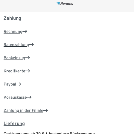
Zahlung
Rechnung
Ratenzahlung
Bankeinzug
Kreditkarte
Paypal
Vorauskasse
Zahlung in der Filiale
Lieferung
Gratisversand ab 29 € & kostenlose Rücksendung.