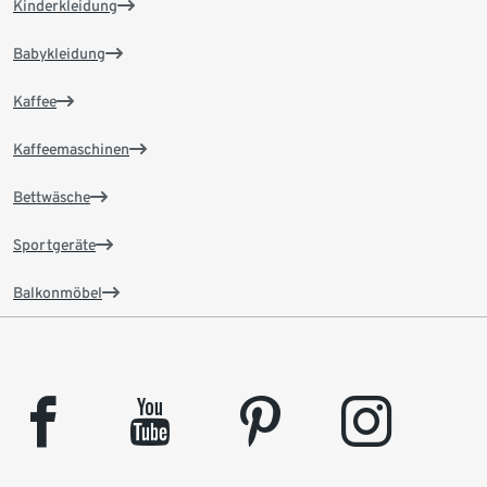
Kinderkleidung
Babykleidung
Kaffee
Kaffeemaschinen
Bettwäsche
Sportgeräte
Balkonmöbel
facebook
youtube
pinterest
instagram