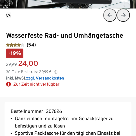
1/6
Wasserfeste Rad- und Umhängetasche
(54)
-19%
24,00
29,99
30-Tage-Bestpreis:
29,99
€
inkl. MwSt.
zzgl. Versandkosten
Zur Zeit nicht verfügbar
Bestellnummer: 207626
Ganz einfach montagefrei am Gepäckträger zu
befestigen und zu lösen
Sportive Packtasche für den täglichen Einsatz bei