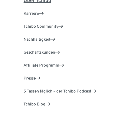
Über Tchibo
Karriere
Tchibo Community
Nachhaltigkeit
Geschäftskunden
Affiliate Programm
Presse
5 Tassen täglich – der Tchibo Podcast
Tchibo Blog