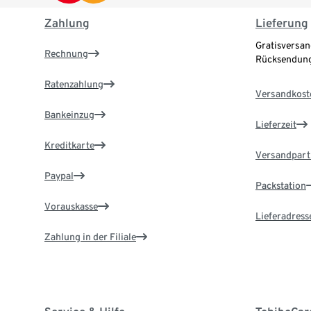
Zahlung
Lieferung
Gratisversan
Rechnung
Rücksendung
Ratenzahlung
Versandkost
Bankeinzug
Lieferzeit
Kreditkarte
Versandpart
Paypal
Packstation
Vorauskasse
Lieferadress
Zahlung in der Filiale