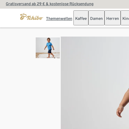
Gratisversand ab 29 € & kostenlose Rücksendung
Themenwelten
Kaffee
Damen
Herren
Kin