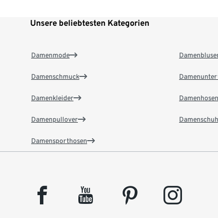
Unsere beliebtesten Kategorien
Damenmode
Damenbluse
Damenschmuck
Damenunter
Damenkleider
Damenhose
Damenpullover
Damenschuh
Damensporthosen
facebook
youtube
pinterest
instagram