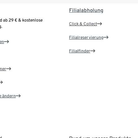
Filialabholung
d ab 29 € & kostenlose
Click & Collect
.
Filialreservierung
en
Filialfinder
ner
e ändern