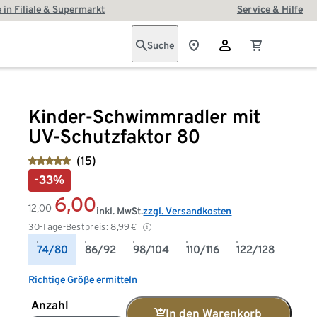
 in Filiale & Supermarkt
Service & Hilfe
Suche
Kinder-Schwimmradler mit
UV-Schutzfaktor 80
(15)
-33%
6,00
12,00
inkl. MwSt.
zzgl. Versandkosten
30-Tage-Bestpreis:
8,99
€
74/80
86/92
98/104
110/116
122/128
Richtige Größe ermitteln
Anzahl
In den Warenkorb