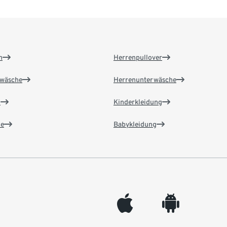
n
Herrenpullover
wäsche
Herrenunterwäsche
n
Kinderkleidung
e
Babykleidung
appleinc
android