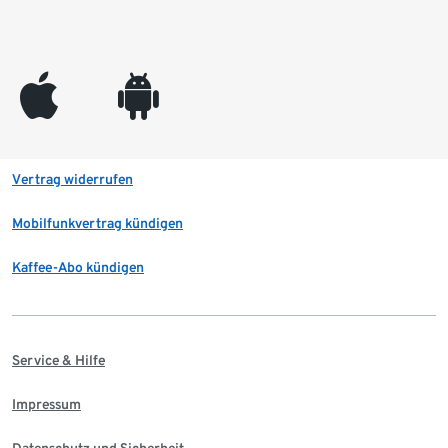
appleinc
android
Vertrag widerrufen
Mobilfunkvertrag kündigen
Kaffee-Abo kündigen
Service & Hilfe
Impressum