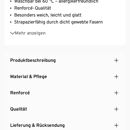
Waschbar bei 60 °C – allergikerfreundlich
Renforcé-Qualität
Besonders weich, leicht und glatt
Strapazierfähig durch dicht gewebte Fasern
Temperaturausgleichend und saugfähig
Mehr anzeigen
Schnelles Beziehen mit Reißverschluss
Unterstützt die Initiative Cotton made in Africa
Produktbeschreibung
Material & Pflege
Renforcé
Qualität
Lieferung & Rücksendung