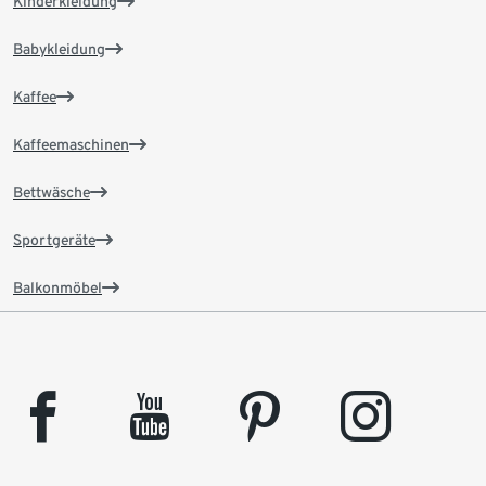
Kinderkleidung
Babykleidung
Kaffee
Kaffeemaschinen
Bettwäsche
Sportgeräte
Balkonmöbel
facebook
youtube
pinterest
instagram