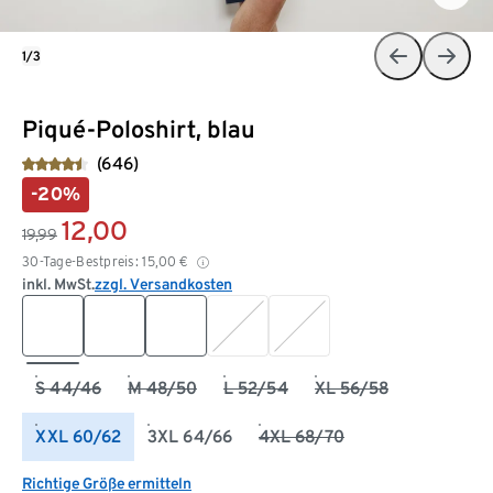
1/3
Piqué-Poloshirt, blau
(646)
-20%
12,00
19,99
30-Tage-Bestpreis:
15,00
€
inkl. MwSt.
zzgl. Versandkosten
S 44/46
M 48/50
L 52/54
XL 56/58
XXL 60/62
3XL 64/66
4XL 68/70
Richtige Größe ermitteln