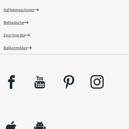
Kaffeemaschinen
Bettwäsche
Sportgeräte
Balkonmöbel
facebook
youtube
pinterest
instagram
appleinc
android