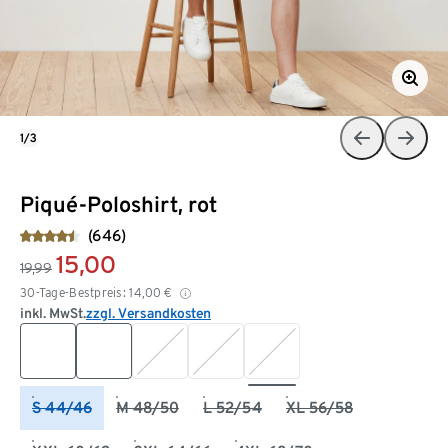
1/3
Piqué-Poloshirt, rot
(646)
15,00
19,99
30-Tage-Bestpreis:
14,00
€
inkl. MwSt.
zzgl. Versandkosten
S 44/46
M 48/50
L 52/54
XL 56/58