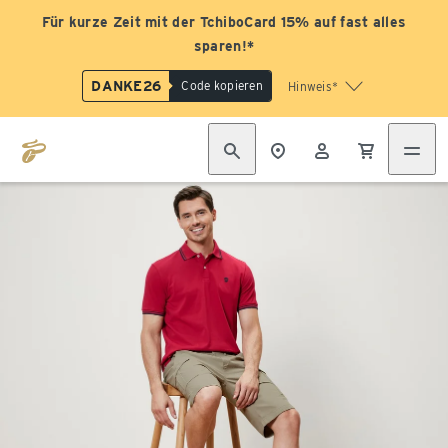
Für kurze Zeit mit der TchiboCard 15% auf fast alles
sparen!*
DANKE26
Code kopieren
Hinweis*