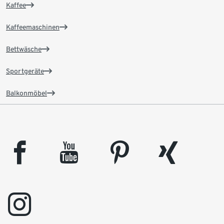
Kaffee
Kaffeemaschinen
Bettwäsche
Sportgeräte
Balkonmöbel
facebook
youtube
pinterest
xing
instagram