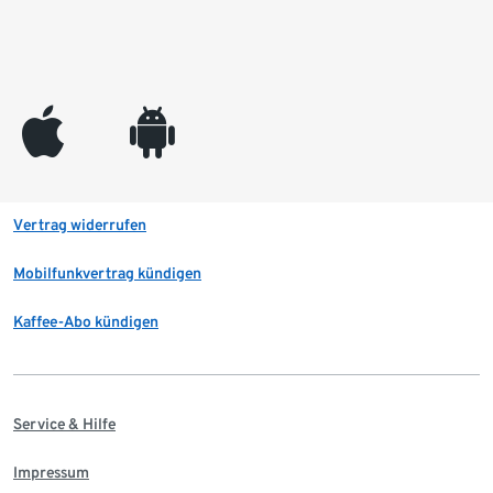
appleinc
android
Vertrag widerrufen
Mobilfunkvertrag kündigen
Kaffee-Abo kündigen
Service & Hilfe
Impressum