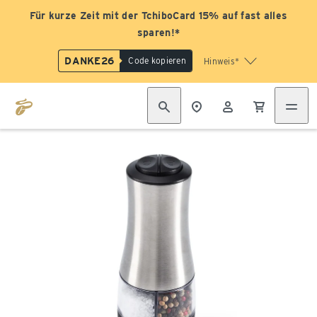
Für kurze Zeit mit der TchiboCard 15% auf fast alles
sparen!*
DANKE26
Code kopieren
Hinweis*