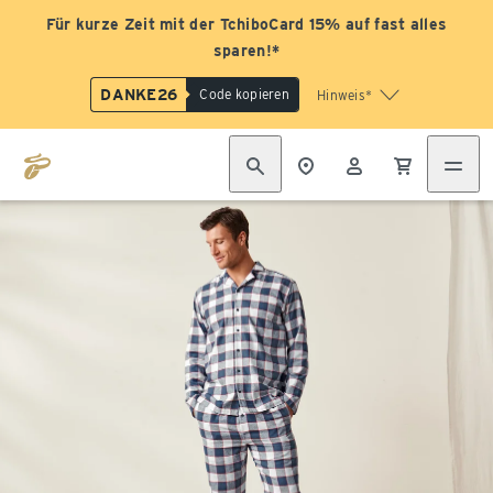
Für kurze Zeit mit der TchiboCard 15% auf fast alles
sparen!*
DANKE26
Code kopieren
Hinweis*