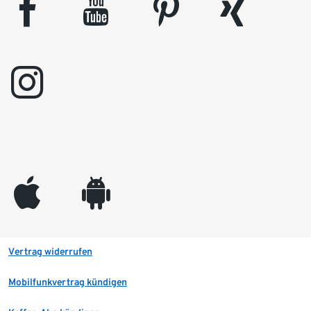
facebook
youtube
pinterest
xing
instagram
appleinc
android
Vertrag widerrufen
Mobilfunkvertrag kündigen