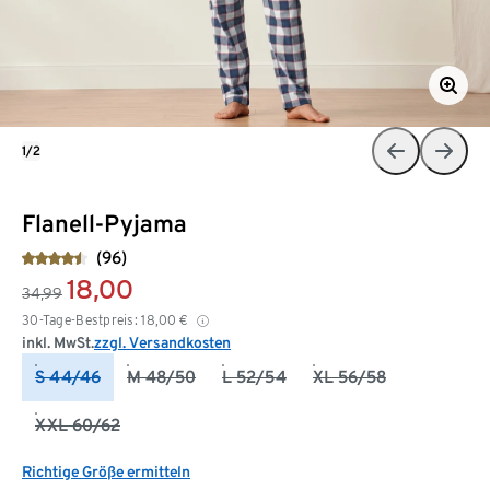
1/2
Flanell-Pyjama
(96)
18,00
34,99
30-Tage-Bestpreis:
18,00
€
inkl. MwSt.
zzgl. Versandkosten
S 44/46
M 48/50
L 52/54
XL 56/58
XXL 60/62
Richtige Größe ermitteln