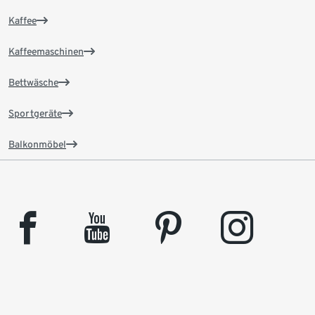
Kaffee
Kaffeemaschinen
Bettwäsche
Sportgeräte
Balkonmöbel
facebook
youtube
pinterest
instagram