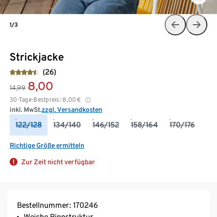
1/3
Strickjacke
(26)
8,00
14,99
30-Tage-Bestpreis:
8,00
€
inkl. MwSt.
zzgl. Versandkosten
122/128
134/140
146/152
158/164
170/176
Richtige Größe ermitteln
Zur Zeit nicht verfügbar
Bestellnummer: 170246
Weiche Rippstruktur