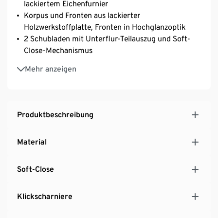
lackiertem Eichenfurnier
Korpus und Fronten aus lackierter
Holzwerkstoffplatte, Fronten in Hochglanzoptik
2 Schubladen mit Unterflur-Teilauszug und Soft-
Close-Mechanismus
2 Türen mit Klickscharnieren und Softc-Cose-
Mehr anzeigen
Mechanismus
Anrichte mit 2 individuell höhenverstellbaren
Einlegeböden
Mit 5 höhenverstellbaren Kunststofffüßen für einen
Produktbeschreibung
festen Stand auch auf unebenen Flächen
MADE IN GERMANY
Material
Soft-Close
Klickscharniere