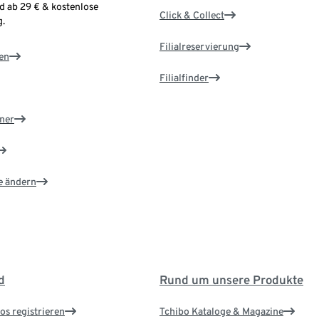
d ab 29 € & kostenlose
Click & Collect
.
Filialreservierung
en
Filialfinder
ner
e ändern
d
Rund um unsere Produkte
os registrieren
Tchibo Kataloge & Magazine