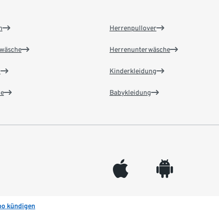
n
Herrenpullover
wäsche
Herrenunterwäsche
n
Kinderkleidung
e
Babykleidung
appleinc
android
bo kündigen