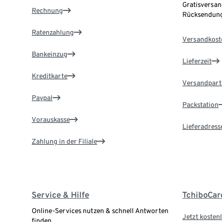
Gratisversan
Rechnung
Rücksendung
Ratenzahlung
Versandkost
Bankeinzug
Lieferzeit
Kreditkarte
Versandpart
Paypal
Packstation
Vorauskasse
Lieferadress
Zahlung in der Filiale
Service & Hilfe
TchiboCar
Online-Services nutzen & schnell Antworten
Jetzt kostenl
finden.