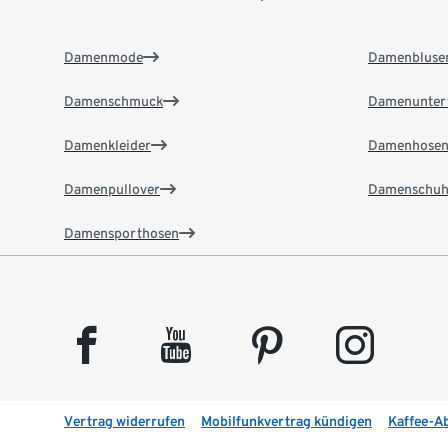
Damenmode
Damenbluse
Damenschmuck
Damenunter
Damenkleider
Damenhose
Damenpullover
Damenschuh
Damensporthosen
facebook
youtube
pinterest
instagram
Vertrag widerrufen
Mobilfunkvertrag kündigen
Kaffee-A