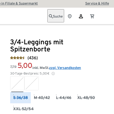
 in Filiale & Supermarkt
Service & Hilfe
Suche
3/4-Leggings mit
Spitzenborte
(436)
5,00
7,79
inkl. MwSt.
zzgl. Versandkosten
30-Tage-Bestpreis:
5,00
€
S 36/38
M 40/42
L 44/46
XL 48/50
XXL 52/54