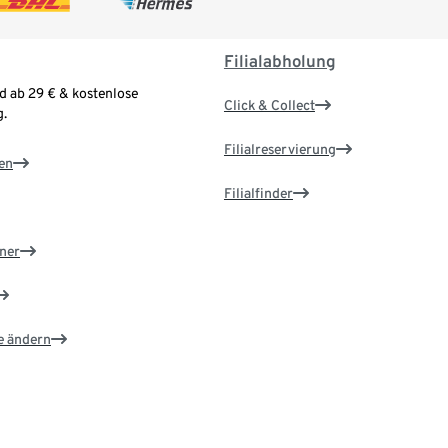
Filialabholung
d ab 29 € & kostenlose
Click & Collect
.
Filialreservierung
en
Filialfinder
ner
e ändern