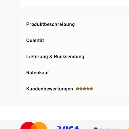
Schutz vor Trockenlaufen
LED-Kontrolleuchte und Überlastungsanzeig
Kann mit allen Akkus des 18 V ONE+™-Syste
Produktbeschreibung
Akku und Ladegerät sind nicht im Lieferumf
Qualität
Lieferung & Rücksendung
Ratenkauf
Kundenbewertungen