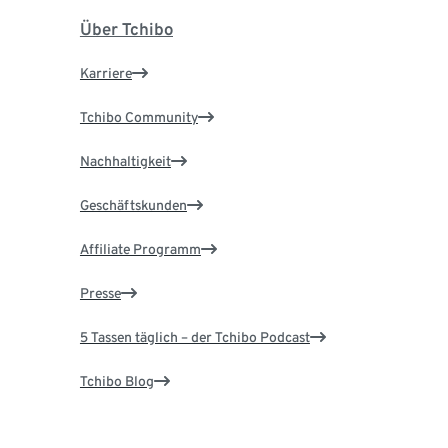
Über Tchibo
Karriere
Tchibo Community
Nachhaltigkeit
Geschäftskunden
Affiliate Programm
Presse
5 Tassen täglich – der Tchibo Podcast
Tchibo Blog