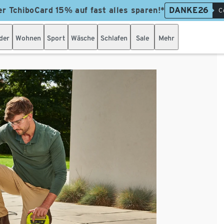
er TchiboCard 15% auf fast alles sparen!*
DANKE26
C
der
Wohnen
Sport
Wäsche
Schlafen
Sale
Mehr