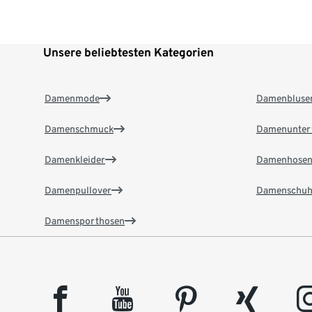
Unsere beliebtesten Kategorien
Damenmode
Damenbluse
Damenschmuck
Damenunter
Damenkleider
Damenhose
Damenpullover
Damenschuh
Damensporthosen
facebook
youtube
pinterest
xing
insta