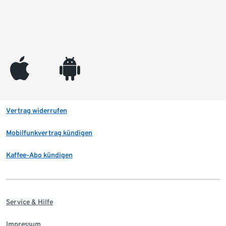
appleinc
android
Vertrag widerrufen
Mobilfunkvertrag kündigen
Kaffee-Abo kündigen
Service & Hilfe
Impressum