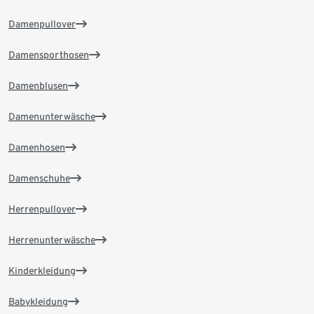
Damenpullover
Damensporthosen
Damenblusen
Damenunterwäsche
Damenhosen
Damenschuhe
Herrenpullover
Herrenunterwäsche
Kinderkleidung
Babykleidung