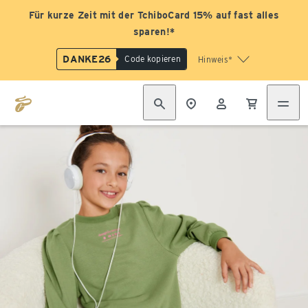
Für kurze Zeit mit der TchiboCard 15% auf fast alles
sparen!*
DANKE26
Code kopieren
Hinweis*