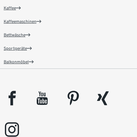
Kaffee
Kaffeemaschinen
Bettwäsche
Sportgeräte
Balkonmöbel
facebook
youtube
pinterest
xing
instagram