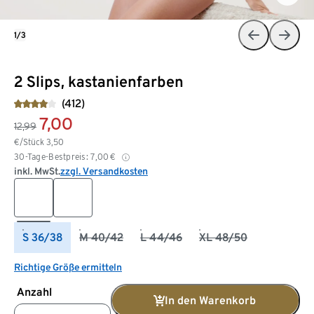
1/3
2 Slips, kastanienfarben
(412)
7,00
12,99
€/Stück
3,50
30-Tage-Bestpreis:
7,00
€
inkl. MwSt.
zzgl. Versandkosten
S 36/38
M 40/42
L 44/46
XL 48/50
Richtige Größe ermitteln
Anzahl
In den Warenkorb