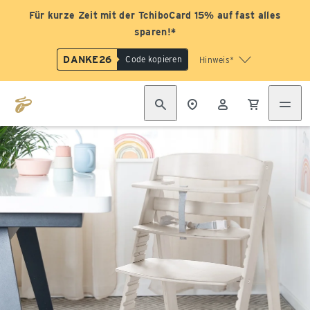
Für kurze Zeit mit der TchiboCard 15% auf fast alles
sparen!*
DANKE26
Code kopieren
Hinweis*