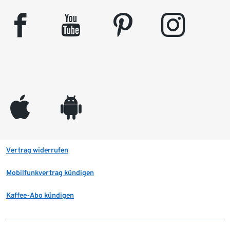
facebook
youtube
pinterest
instagram
appleinc
android
Vertrag widerrufen
Mobilfunkvertrag kündigen
Kaffee-Abo kündigen