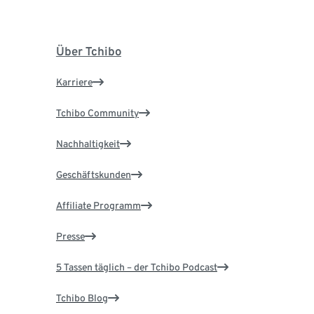
Über Tchibo
Karriere
Tchibo Community
Nachhaltigkeit
Geschäftskunden
Affiliate Programm
Presse
5 Tassen täglich – der Tchibo Podcast
Tchibo Blog