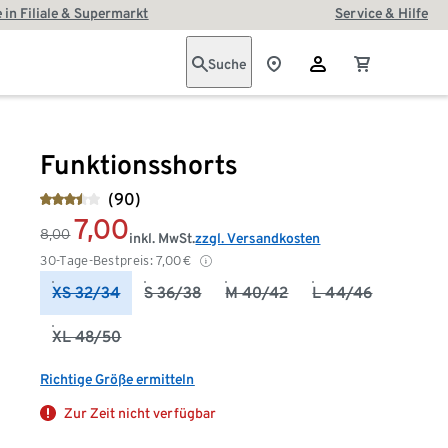
 in Filiale & Supermarkt
Service & Hilfe
Suche
Funktionsshorts
(90)
7,00
8,00
inkl. MwSt.
zzgl. Versandkosten
30-Tage-Bestpreis:
7,00
€
XS 32/34
S 36/38
M 40/42
L 44/46
XL 48/50
Richtige Größe ermitteln
Zur Zeit nicht verfügbar