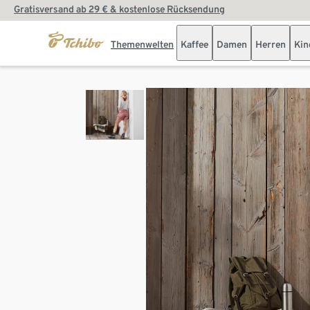
Gratisversand ab 29 € & kostenlose Rücksendung
Themenwelten
Kaffee
Damen
Herren
Kin