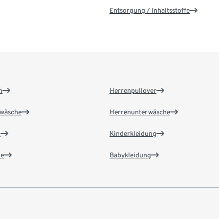
Entsorgung / Inhaltsstoffe
n
Herrenpullover
wäsche
Herrenunterwäsche
n
Kinderkleidung
e
Babykleidung