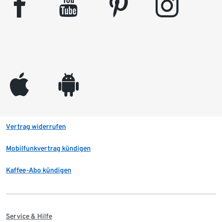
facebook
youtube
pinterest
instagram
appleinc
android
Vertrag widerrufen
Mobilfunkvertrag kündigen
Kaffee-Abo kündigen
Service & Hilfe