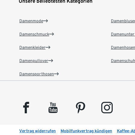
Unsere beliebtesten Kategorien
Damenmode
Damenbluse
Damenschmuck
Damenunter
Damenkleider
Damenhose
Damenpullover
Damenschuh
Damensporthosen
facebook
youtube
pinterest
instagram
Vertrag widerrufen
Mobilfunkvertrag kündigen
Kaffee-A