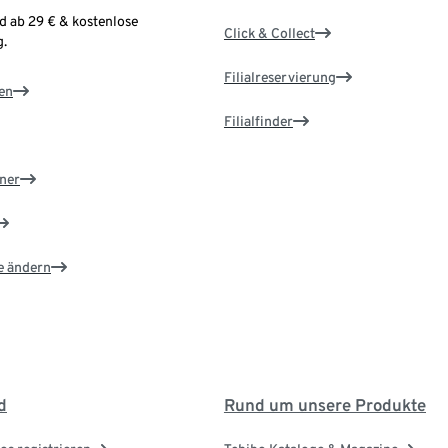
d ab 29 € & kostenlose
Click & Collect
.
Filialreservierung
en
Filialfinder
ner
e ändern
d
Rund um unsere Produkte