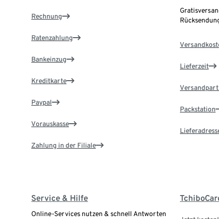
Gratisversan
Rechnung
Rücksendung
Ratenzahlung
Versandkost
Bankeinzug
Lieferzeit
Kreditkarte
Versandpart
Paypal
Packstation
Vorauskasse
Lieferadress
Zahlung in der Filiale
Service & Hilfe
TchiboCar
Online-Services nutzen & schnell Antworten