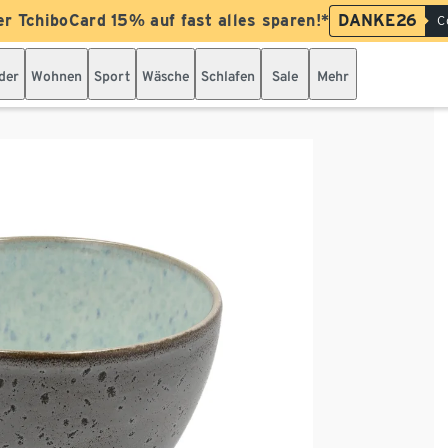
er TchiboCard 15% auf fast alles sparen!*
DANKE26
C
der
Wohnen
Sport
Wäsche
Schlafen
Sale
Mehr