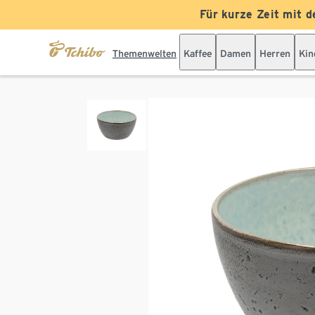
Für kurze Zeit mit d
Themenwelten
Kaffee
Damen
Herren
Kin