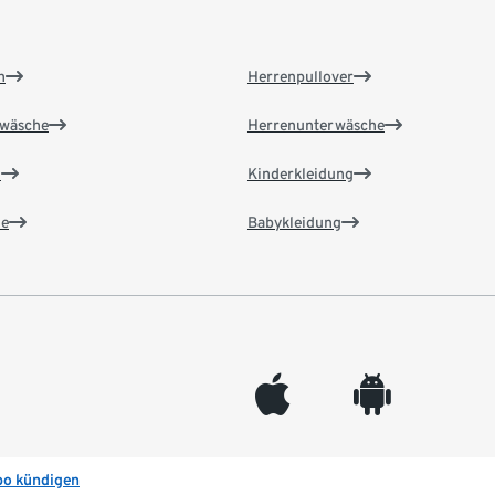
n
Herrenpullover
wäsche
Herrenunterwäsche
n
Kinderkleidung
e
Babykleidung
appleinc
android
bo kündigen