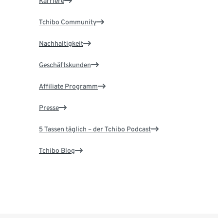
Karriere
Tchibo Community
Nachhaltigkeit
Geschäftskunden
Affiliate Programm
Presse
5 Tassen täglich – der Tchibo Podcast
Tchibo Blog