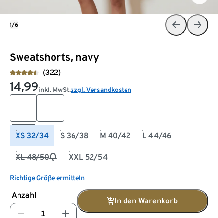
1/6
Sweatshorts, navy
(322)
14,99
inkl. MwSt.
zzgl. Versandkosten
XS 32/34
S 36/38
M 40/42
L 44/46
XL 48/50
XXL 52/54
Richtige Größe ermitteln
Anzahl
In den Warenkorb