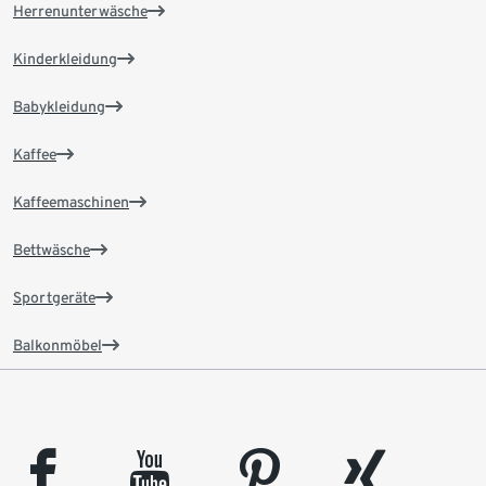
Herrenunterwäsche
Kinderkleidung
Babykleidung
Kaffee
Kaffeemaschinen
Bettwäsche
Sportgeräte
Balkonmöbel
facebook
youtube
pinterest
xing