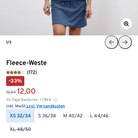
1/3
Fleece-Weste
(172)
-33%
12,00
19,99
30-Tage-Bestpreis:
17,99
€
inkl. MwSt.
zzgl. Versandkosten
XS 32/34
S 36/38
M 40/42
L 44/46
XL 48/50