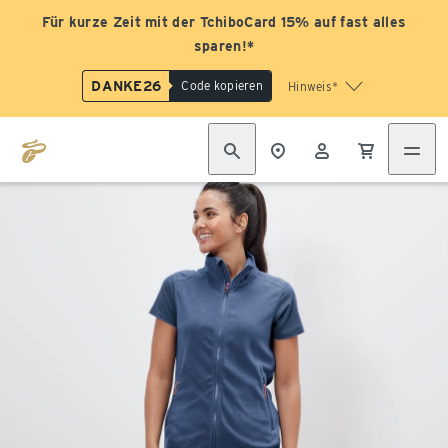
Für kurze Zeit mit der TchiboCard 15% auf fast alles
sparen!*
DANKE26
Code kopieren
Hinweis*