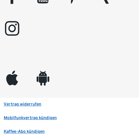
instagram
appleinc
android
Vertrag widerrufen
Mobilfunkvertrag kündigen
Kaffee-Abo kündigen