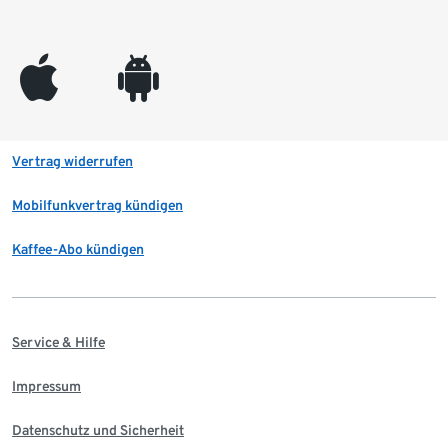
appleinc
android
Vertrag widerrufen
Mobilfunkvertrag kündigen
Kaffee-Abo kündigen
Service & Hilfe
Impressum
Datenschutz und Sicherheit