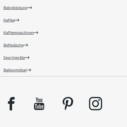
Babykleidung
Kaffee
Kaffeemaschinen
Bettwäsche
Sportgeräte
Balkonmöbel
facebook
youtube
pinterest
instagram